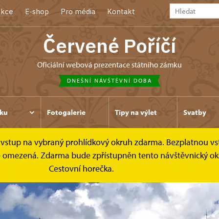
kce
E-shop
Pro média
Kontakt
Červené Poříčí
oficiální webová prezentace státního zámku
DNEŠNÍ NÁVŠTĚVNÍ DOBA
ku
Fotogalerie
Tipy na výlet
Svatby
ce vstup na vybraný prohlídkový okruh zdarma. Bezplatnou vs
k je omezená. Zdarma bude zpřístupněn tento návštěvnický ok
Cestovní horečka.