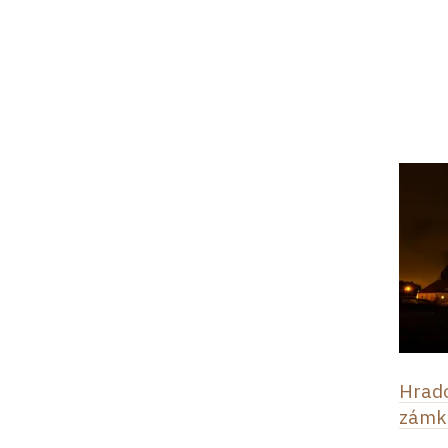
Hrad
zámku