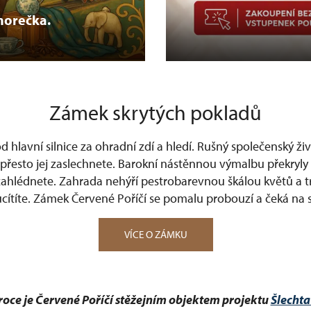
horečka.
Zámek skrytých pokladů
od hlavní silnice za ohradní zdí a hledí. Rušný společenský živ
 přesto jej zaslechnete. Barokní nástěnnou výmalbu překryly 
i zahlédnete. Zahrada nehýří pestrobarevnou škálou květů a 
 ucítíte. Zámek Červené Poříčí se pomalu probouzí a čeká na
VÍCE O ZÁMKU
roce je Červené Poříčí stěžejním objektem projektu
Šlechta