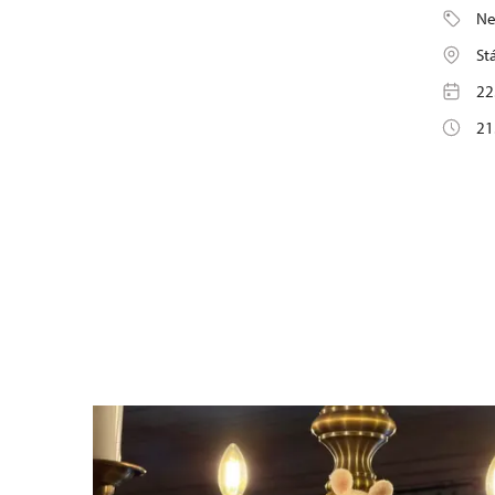
Ne
St
22
21