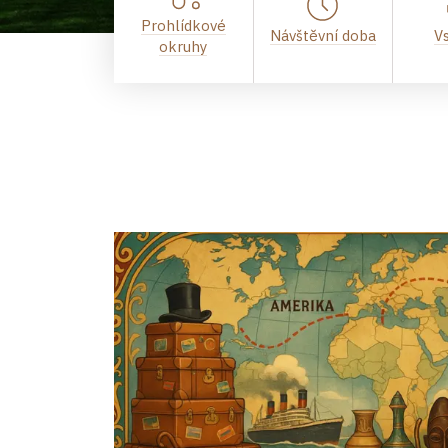
Prohlídkové
Návštěvní doba
V
okruhy