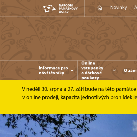
Novinky
A
Online
Informace pro
vstupenky
O zám
návštěvníky
a dárkové
poukazy
V neděli 30. srpna a 27. září bude na této památ
v online prodeji, kapacita jednotlivých prohlíde