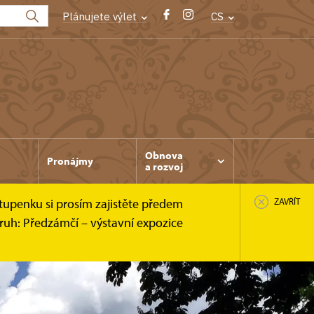
Plánujete výlet
CS
Obnova
Pronájmy
a rozvoj
tupenku si prosím zajistěte předem
ZAVŘÍT
ruh: Předzámčí – výstavní expozice