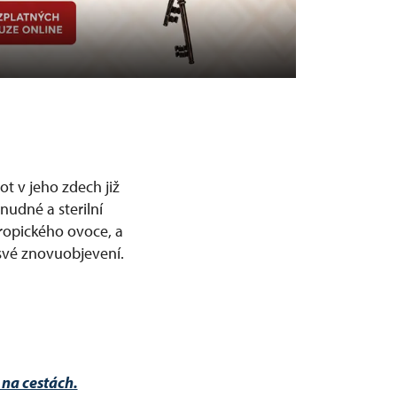
ot v jeho zdech již
nudné a sterilní
tropického ovoce, a
 své znovuobjevení.
 na cestách.