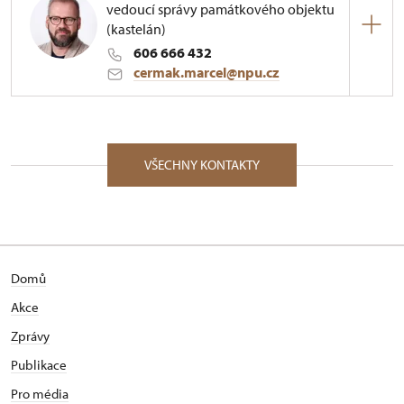
vedoucí správy památkového objektu
(kastelán)
606 666 432
cermak.marcel@npu.cz
ÚPS v Českých Budějovicích
1/, Červené Poříčí 1 34012
VŠECHNY KONTAKTY
Domů
Akce
Zprávy
Publikace
Pro média