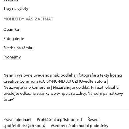
Tipy na výlety
MOHLO BY VÁS ZAJÍMAT
O zámku
Fotogalerie
Svatba na zámku
Pronájmy
Není-li výslovně uvedeno jinak, podléhají fotografie a texty
licenci
Creative Commons
(CC BY-NC-ND 3.0 CZ) (Uveďte autora |
Neužívejte dílo komerčně | Nezasahujte do díla). Při užití obsahu
uvádějte odkaz na stránky www.npu.cz a „zdroj: Národní památkový
ústav“
Právní ujednání
Prohlášení o přístupnosti
Řešení
spotřebitelských sporů
Všeobecné obchodní podmínky