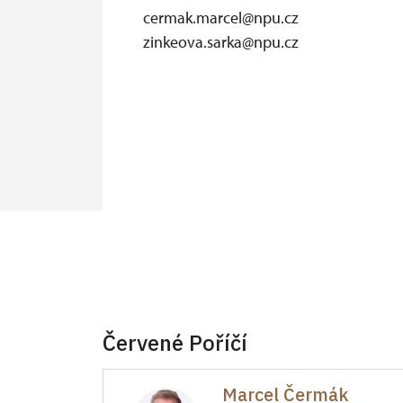
cermak.marcel@npu.cz
zinkeova.sarka@npu.cz
Červené Poříčí
Marcel Čermák