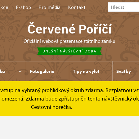
kce
E-shop
Pro média
Kontakt
Červené Poříčí
oficiální webová prezentace státního zámku
DNEŠNÍ NÁVŠTĚVNÍ DOBA
ku
Fotogalerie
Tipy na výlet
Svatby
ce vstup na vybraný prohlídkový okruh zdarma. Bezplatnou vs
Kontakt
k je omezená. Zdarma bude zpřístupněn tento návštěvnický ok
Cestovní horečka.