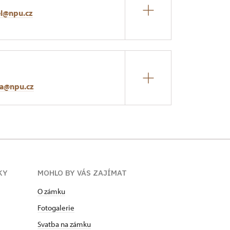
l@npu.cz
ka@npu.cz
KY
MOHLO BY VÁS ZAJÍMAT
O zámku
Fotogalerie
Svatba na zámku