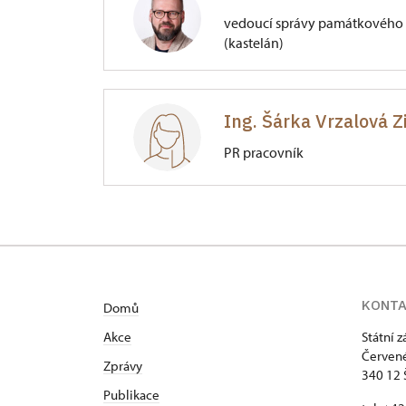
vedoucí správy památkového 
(kastelán)
Zámek Červené Poříčí
1/, Červené Poříčí 1
Ing. Šárka Vrzalová 
PR pracovník
Zámek Červené Poříčí
1/, Červené Poříčí 1
dílčí zástup kastelána
KONT
Domů
Akce
Státní 
Červené
Zprávy
340 12 
Publikace