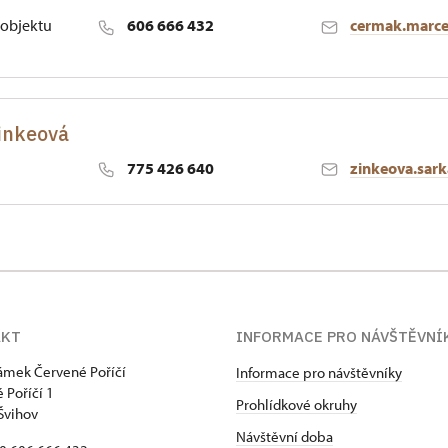
objektu
606 666 432
cermak.marce
Zinkeová
775 426 640
zinkeova.sar
AKT
INFORMACE PRO NÁVŠTĚVNÍ
zámek Červené Poříčí
Informace pro návštěvníky
 Poříčí 1
Prohlídkové okruhy
Švihov
Návštěvní doba