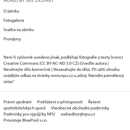
MOHLO BY VÁS ZAJÍMAT
O zámku
Fotogalerie
Svatba na zámku
Pronájmy
Není-li výslovně uvedeno jinak, podléhají fotografie a texty
licenci
Creative Commons
(CC BY-NC-ND 3.0 CZ) (Uveďte autora |
Neužívejte dílo komerčně | Nezasahujte do díla). Při užití obsahu
uvádějte odkaz na stránky www.npu.cz a „zdroj: Národní památkový
ústav“
Právní ujednání
Prohlášení o přístupnosti
Řešení
spotřebitelských sporů
Všeobecné obchodní podmínky
Podmínky pro výpůjčky NPÚ
webeditor@npu.cz
Provozuje BluePool s.r.o.