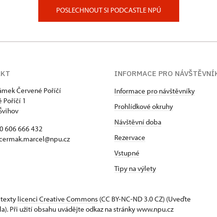
POSLECHNOUT SI PODCASTLE NPÚ
AKT
INFORMACE PRO NÁVŠTĚVNÍ
zámek Červené Poříčí
Informace pro návštěvníky
 Poříčí 1
Prohlídkové okruhy
Švihov
Návštěvní doba
20 606 666 432
Rezervace
 cermak.marcel@npu.cz
Vstupné
Tipy na výlety
 texty
licenci Creative Commons
(CC BY-NC-ND 3.0 CZ) (Uveďte
la). Při užití obsahu uvádějte odkaz na stránky www.npu.cz