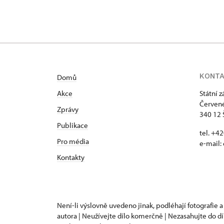
KONT
Domů
Akce
Státní 
Červené
Zprávy
340 12 
Publikace
tel. +4
Pro média
e-mail:
Kontakty
Není-li výslovně uvedeno jinak, podléhají fotografie a
autora | Neužívejte dílo komerčně | Nezasahujte do dí