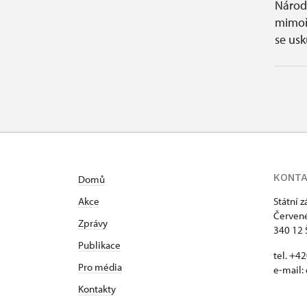
Národ
mimoř
se usk
KONT
Domů
Akce
Státní 
Červené
Zprávy
340 12 
Publikace
tel. +4
Pro média
e-mail:
Kontakty