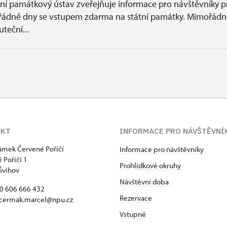
ní památkový ústav zveřejňuje informace pro návštěvníky p
ádné dny se vstupem zdarma na státní památky. Mimořádn
uteční...
AKT
INFORMACE PRO NÁVŠTĚVNÍ
zámek Červené Poříčí
Informace pro návštěvníky
 Poříčí 1
Prohlídkové okruhy
Švihov
Návštěvní doba
20 606 666 432
Rezervace
 cermak.marcel@npu.cz
Vstupné