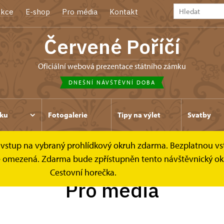
kce
E-shop
Pro média
Kontakt
Červené Poříčí
oficiální webová prezentace státního zámku
DNEŠNÍ NÁVŠTĚVNÍ DOBA
ku
Fotogalerie
Tipy na výlet
Svatby
ce vstup na vybraný prohlídkový okruh zdarma. Bezplatnou vs
k je omezená. Zdarma bude zpřístupněn tento návštěvnický ok
Cestovní horečka.
Pro média