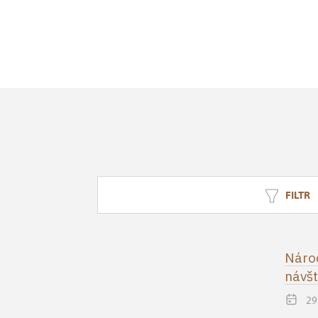
FILTR
Národ
návšt
29