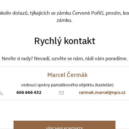
koliv dotazů, týkajících se zámku Červené Poříčí, prosím, k
zámku.
Rychlý kontakt
Nevíte si rady? Nevadí, ozvěte se nám, rádi vám poradíme.
Marcel Čermák
vedoucí správy památkového objektu (kastelán)
606 666 432
cermak.marcel@npu.cz
ÚPS v Českých Budějovicích
1/, Červené Poříčí 1 34012
VŠECHNY KONTAKTY