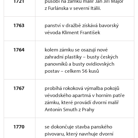
1721
působí na zámku malíř Jan Jiří Major
z Furlánska v severní Itálii.
1763
panství v dražbě získává bavorský
vévoda Kliment František
1764
kolem zámku se osazují nové
zahradní plastiky – busty českých
panovníků a busty ovidiovských
postav – celkem 56 kusů
1767
probíhá rokoková výmalba pokojů
vévodského apartmá v horním patře
zámku, které provádí dvorní malíř
Antonín Smuth z Prahy
1770
se dokončuje stavba panského
pivovaru, který navrhuje dvorní