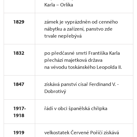
Karla – Orlíka
1829
zámek je vyprázdněn od cenného
nábytku a zařízení, panstvo zde
trvale nepřebývá
1832
po předčasné smrti Františka Karla
přechází majetková država
na vévodu toskánského Leopolda II.
1847
získává panství císař Ferdinand V. -
Dobrotivý
1917-
řádí v obci španělská chřipka
1918
1919
velkostatek Červené Poříčí získává