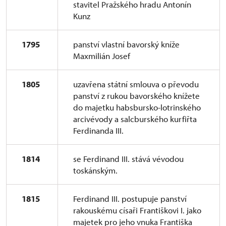
stavitel Pražského hradu Antonín
Kunz
1795
panství vlastní bavorský kníže
Maxmilián Josef
1805
uzavřena státní smlouva o převodu
panství z rukou bavorského knížete
do majetku habsbursko-lotrinského
arcivévody a salcburského kurfiřta
Ferdinanda III.
1814
se Ferdinand III. stává vévodou
toskánským.
1815
Ferdinand III. postupuje panství
rakouskému císaři Františkovi I. jako
majetek pro jeho vnuka Františka