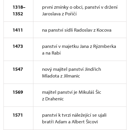
1318–
první zmínky o obci, panství v držení
1352
Jaroslava z Poříčí
1411
na panství sídlí Radoslav z Kocova
1473
panství v majetku Jana z Rýzmberka
a na Rabí
1547
nový majitel panství Jindřich
Mladota z Jilmanic
1569
majitel panství je Mikuláš Šic
z Drahenic
1571
panství k tvrzi náležející se ujali
bratři Adam a Albert Šicovi