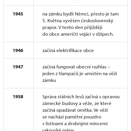
1945
na zámku bydlí Němci, přesto je tam
5. Května vyvěšen československý
prapor. V tento den přijíždějí
do obce američtí vojáci v džípech.
1946
začíná elektrifikace obce
1947
začíná fungovat obecní rozhlas –
jeden z tlampačů je umístěn na věži
zámku
1958
Správa státních lesů začíná s opravou
zámecké budovy a věže, ze které
začíná opadávat omítka. Ve věži
se nachází pamětní pouzdro
s listinami a drobnými mincemi
rakouské měny