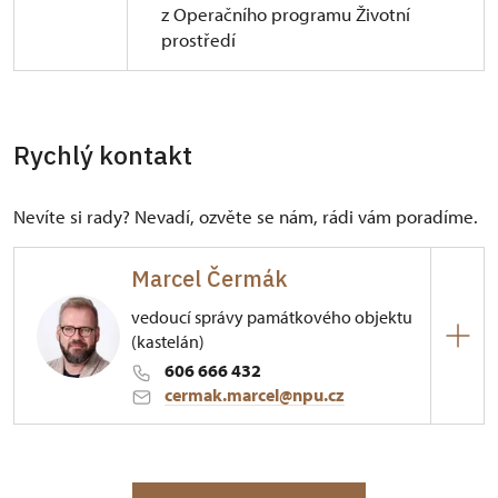
z Operačního programu Životní
prostředí
Rychlý kontakt
Nevíte si rady? Nevadí, ozvěte se nám, rádi vám poradíme.
Marcel Čermák
vedoucí správy památkového objektu
(kastelán)
606 666 432
cermak.marcel@npu.cz
ÚPS v Českých Budějovicích
1/, Červené Poříčí 1 34012