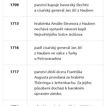
1709
panství kupuje bavorský šlechtic
a císařský generál Jan Jiří z Hauben
1713
hraběnka Amálie Eleonora z Hauben
nechává vystavět návesní kapli
Nejsvětějšího Srdce Ježíšova
1716
padl císařský generál Jan Jiří
z Hauben ve válce s Turky
u Petrovaradína
1717
panství dědí dcera Františka
Augusta provdaná za hraběte
Thörringa z Jettenbachu. Za jejího
působení dochází k barokním
úpravám zámku.