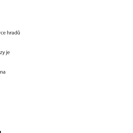
ivce hradů
zy je
 na