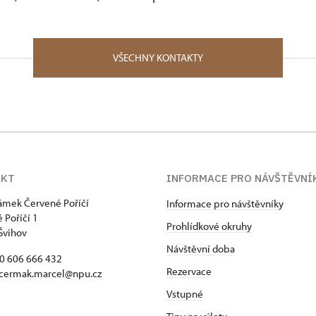
VŠECHNY KONTAKTY
AKT
INFORMACE PRO NÁVŠTĚVNÍ
zámek Červené Poříčí
Informace pro návštěvníky
 Poříčí 1
Prohlídkové okruhy
Švihov
Návštěvní doba
20 606 666 432
Rezervace
 cermak.marcel@npu.cz
Vstupné