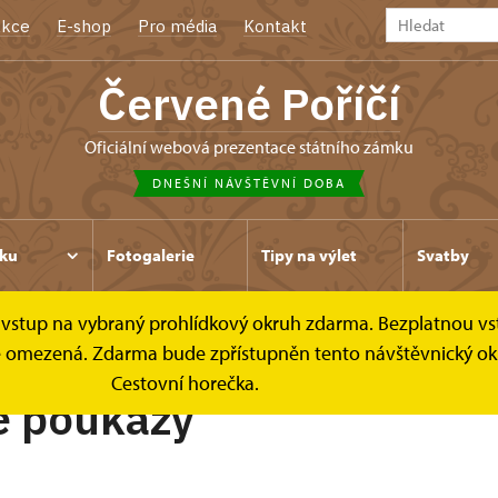
kce
E-shop
Pro média
Kontakt
Červené Poříčí
oficiální webová prezentace státního zámku
DNEŠNÍ NÁVŠTĚVNÍ DOBA
ku
Fotogalerie
Tipy na výlet
Svatby
ce vstup na vybraný prohlídkový okruh zdarma. Bezplatnou vs
 poukazy
Dárkové poukazy
k je omezená. Zdarma bude zpřístupněn tento návštěvnický ok
Cestovní horečka.
é poukazy