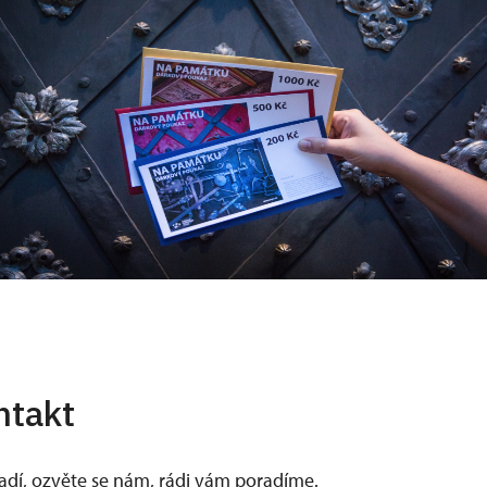
ntakt
vadí, ozvěte se nám, rádi vám poradíme.