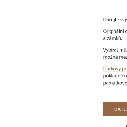
Darujte svý
Originální 
a zámků.
Vybírat můž
možné mez
Dárkový p
pokladně n
památkové
CHCI 