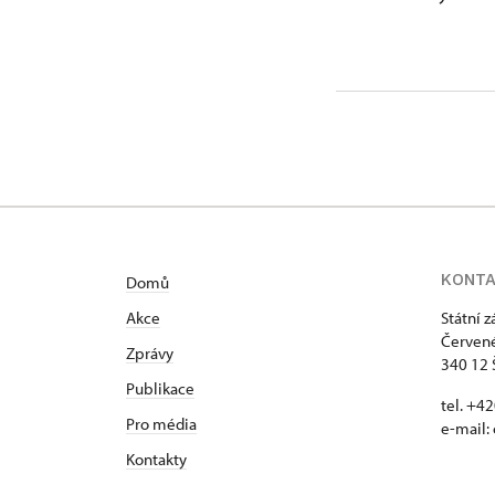
KONT
Domů
Akce
Státní 
Červené
Zprávy
340 12 
Publikace
tel. +4
Pro média
e-mail:
Kontakty